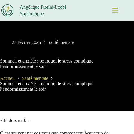
Passer
Angélique Fiorini-Loebl
au
contenu
Sophrologue
23 février 2026
Santé mentale
Sommeil et anxiété : pourquoi le stress complique
l’endormissement le soir
Accueil
Santé mentale
Sommeil et anxiété : pourquoi le stress complique
l’endormissement le soir
« Je dors mal. »
C’est souvent par ces mots que commencent beaucoup de