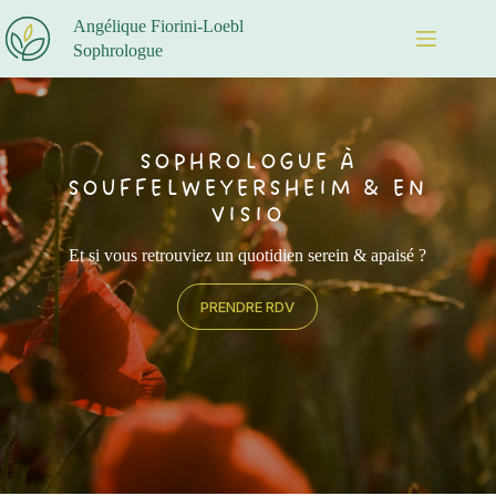
Passer
Angélique Fiorini-Loebl
au
contenu
Sophrologue
SOPHROLOGUE À
SOUFFELWEYERSHEIM & EN
VISIO
Et si vous retrouviez un quotidien serein & apaisé ?
PRENDRE RDV