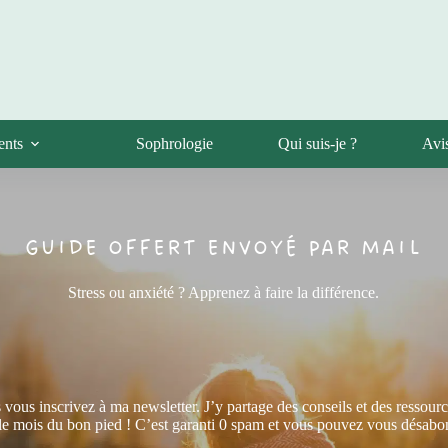
ents
Sophrologie
Qui suis-je ?
Avis
GUIDE OFFERT ENVOYÉ PAR MAIL
Stress ou anxiété ? Apprenez à faire la différence.
vous inscrivez à ma newsletter. J’y partage des conseils et des ressour
le mois du bon pied ! C’est garanti 0 spam et vous pouvez vous désabo