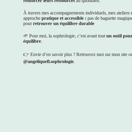
renforcer leurs ressources
au quotidien.
À travers mes accompagnements individuels, mes ateliers e
approche
pratique et accessible :
pas de baguette magique,
pour
retrouver un équilibre durable
🌱 Pour moi, la sophrologie, c’est avant tout
un outil pou
équilibre
.
👉 Envie d’en savoir plus ? Retrouvez moi sur mon site o
@angeliquefl.sophrologie
.