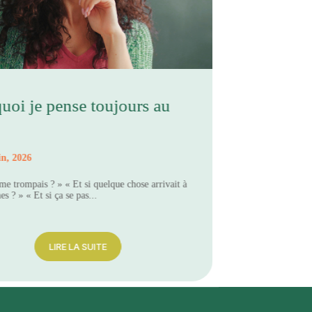
uoi je pense toujours au
in, 2026
 me trompais ? » « Et si quelque chose arrivait à
s ? » « Et si ça se pas...
LIRE LA SUITE