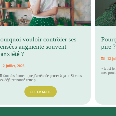
ourquoi vouloir contrôler ses
Pourq
ensées augmente souvent
pire ?
’anxiété ?
12 ju
2 juillet, 2026
« Et si je
mes proche
Il faut absolument que j’arrête de penser à ça. » Si vous
ez déjà prononcé cette p...
LIRE LA SUITE